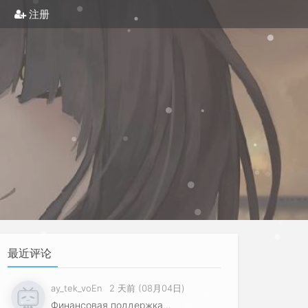
注册
最近评论
ay_tek_voEn
2 天前 (08月04日)
Финансовая поддержка…